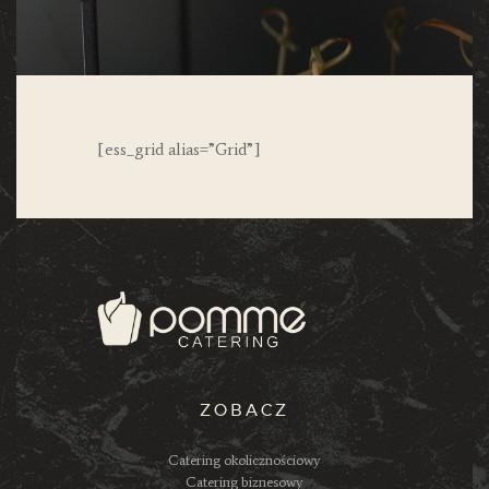
[ess_grid alias=”Grid”]
ZOBACZ
Catering okolicznościowy
Catering biznesowy