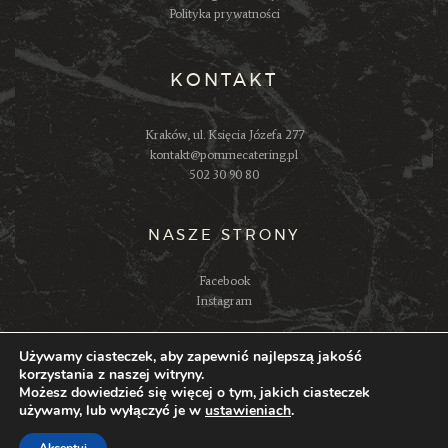
Polityka prywatności
KONTAKT
Kraków, ul. Księcia Józefa 277
kontakt@pommecatering.pl
502 30 90 80
NASZE STRONY
Facebook
Instagram
Używamy ciasteczek, aby zapewnić najlepszą jakość
korzystania z naszej witryny.
Możesz dowiedzieć się więcej o tym, jakich ciasteczek
używamy, lub wyłączyć je w
ustawieniach
.
Agencja Kreatywna
© 2026. Wszelkie prawa
zastrzeżone.