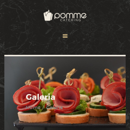
HOME
OFERTA
GALERIA
KONTAKT
Galeria
Home
Galeria