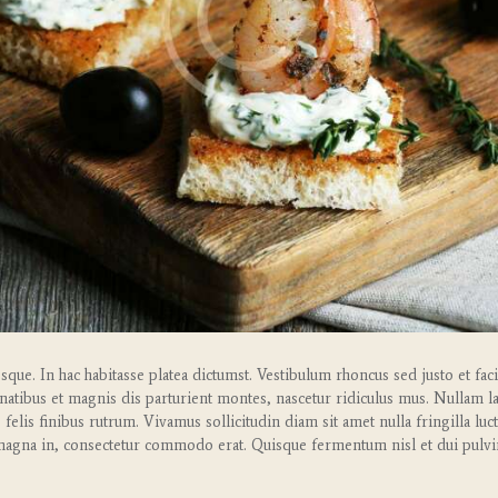
ue. In hac habitasse platea dictumst. Vestibulum rhoncus sed justo et faci
tibus et magnis dis parturient montes, nascetur ridiculus mus. Nullam lac
s felis finibus rutrum. Vivamus sollicitudin diam sit amet nulla fringilla lu
agna in, consectetur commodo erat. Quisque fermentum nisl et dui pulvi