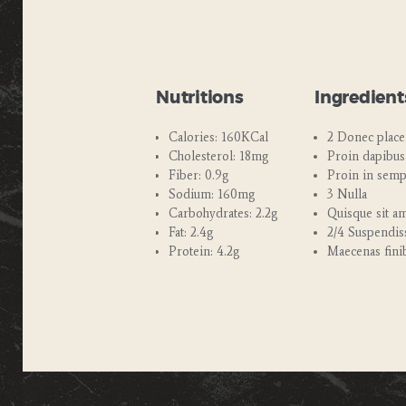
Nutritions
Ingredient
Calories: 160KCal
2 Donec placer
Cholesterol: 18mg
Proin dapibus
Fiber: 0.9g
Proin in semp
Sodium: 160mg
3 Nulla
Carbohydrates: 2.2g
Quisque sit a
Fat: 2.4g
2/4 Suspendis
Protein: 4.2g
Maecenas fini