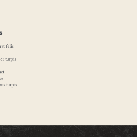
s
at felis
er turpis
met
se
bus turpis