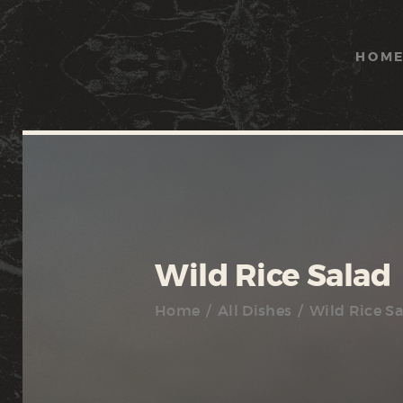
HOM
Wild Rice Salad
Home
All Dishes
Wild Rice Sa