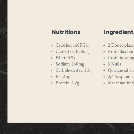
Nutritions
Ingredient
Calories: 160KCal
2 Donec placer
Cholesterol: 18mg
Proin dapibus
Fiber: 0.9g
Proin in semp
Sodium: 160mg
3 Nulla
Carbohydrates: 2.2g
Quisque sit a
Fat: 2.4g
2/4 Suspendis
Protein: 4.2g
Maecenas fini