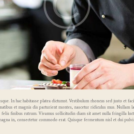
ue. In hac habitasse platea dictumst. Vestibulum rhoncus sed justo et faci
tibus et magnis dis parturient montes, nascetur ridiculus mus. Nullam lac
s felis finibus rutrum. Vivamus sollicitudin diam sit amet nulla fringilla lu
agna in, consectetur commodo erat. Quisque fermentum nisl et dui pulvi