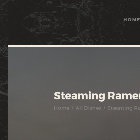
HOM
Steaming Rame
Home
All Dishes
Steaming R