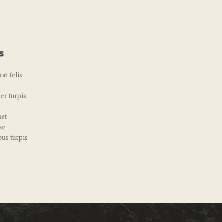
s
at felis
er turpis
met
se
bus turpis